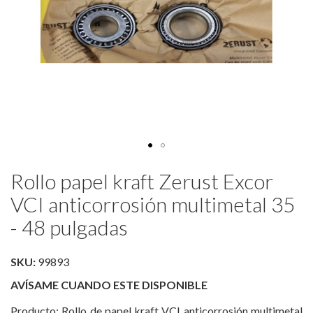
Saltar
Rollo papel kraft Zerust Excor
al
comienzo
VCI anticorrosión multimetal 35
de
- 48 pulgadas
la
galería
de
SKU:
99893
imágenes
AVÍSAME CUANDO ESTE DISPONIBLE
Producto: Rollo de papel kraft VCI anticorrosión multimetal