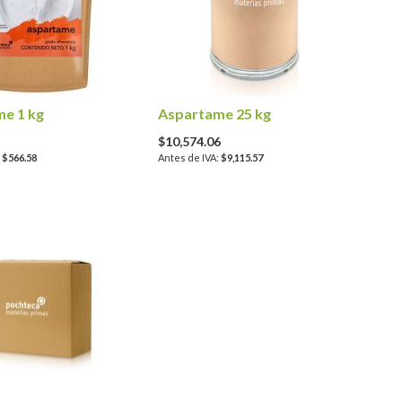
e 1 kg
Aspartame 25 kg
$10,574.06
$566.58
$9,115.57