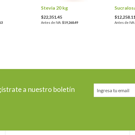
Stevia 20 kg
Sucralos
$22,351.45
$12,258.1
63
$19,268.49
ístrate a nuestro boletín