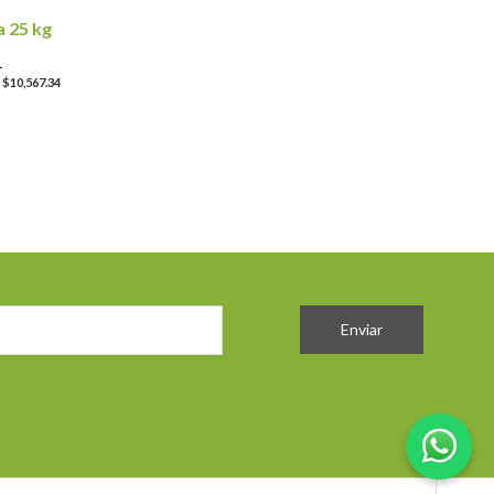
a 25 kg
1
$10,567.34
Enviar