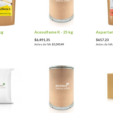
kg
Acesulfame K - 25 kg
Aspartam
$6,491.35
$657.23
1
$5,595.99