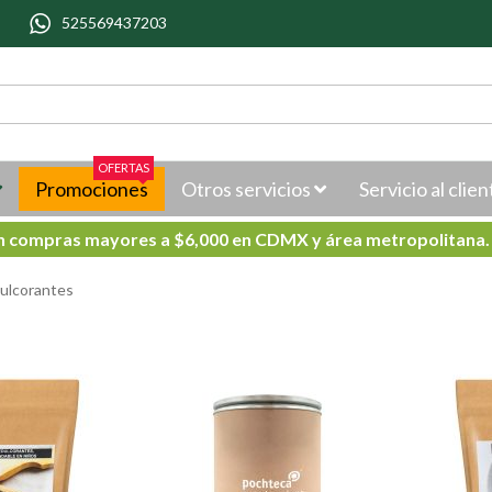
525569437203
OFERTAS
Promociones
Otros servicios
Servicio al clien
en compras mayores a $6,000 en CDMX y área metropolitana
ulcorantes