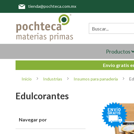
Ir
tienda@pochteca.com.mx
al
contenido
Buscar
Productos
Envio gratis 
Inicio
Industrias
Insumos para panadería
Ed
Edulcorantes
Navegar por