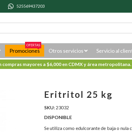
525569437203
OFERTAS
Promociones
Otros servicios
Servicio al clien
en compras mayores a $6,000 en CDMX y área metropolitana
Eritritol 25 kg
SKU:
23032
DISPONIBLE
Se utiliza como edulcorante de baja o nula c