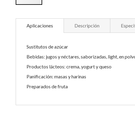
Saltar
al
comienzo
Aplicaciones
Descripción
Especi
de
la
galería
Sustitutos de azúcar
de
imágenes
Bebidas: jugos y néctares, saborizadas, light, en polv
Productos lácteos: crema, yogurt y queso
Panificación: masas y harinas
Preparados de fruta