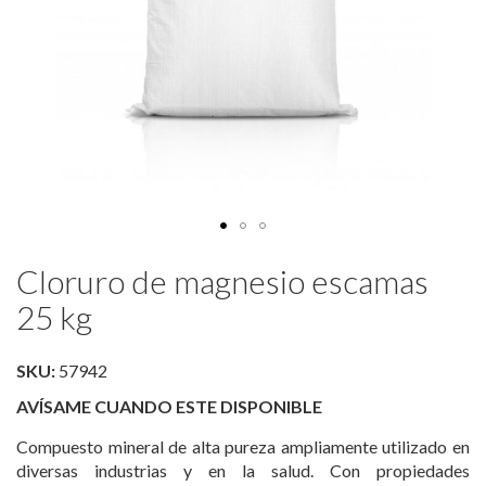
Saltar
Cloruro de magnesio escamas
al
comienzo
25 kg
de
la
SKU:
57942
galería
de
AVÍSAME CUANDO ESTE DISPONIBLE
imágenes
Compuesto mineral de alta pureza ampliamente utilizado en
diversas industrias y en la salud. Con propiedades