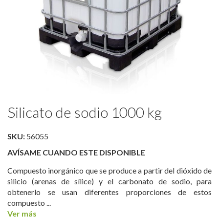
Saltar
Silicato de sodio 1000 kg
al
comienzo
de
SKU:
56055
la
AVÍSAME CUANDO ESTE DISPONIBLE
galería
de
Compuesto inorgánico que se produce a partir del dióxido de
imágenes
silicio (arenas de sílice) y el carbonato de sodio, para
obtenerlo se usan diferentes proporciones de estos
compuesto ...
Ver más