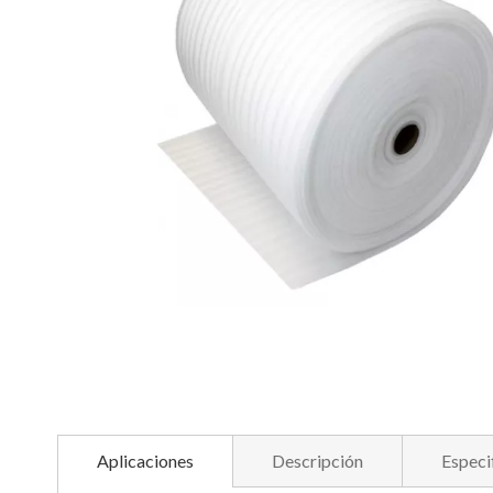
imágenes
Saltar
al
comienzo
Aplicaciones
Descripción
Especi
de