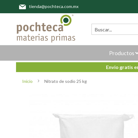
Ir
tienda@pochteca.com.mx
al
contenido
Buscar
Productos
Envio gratis 
Inicio
Nitrato de sodio 25 kg
Saltar
al
final
de
la
galería
de