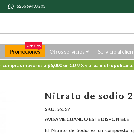
525569437203
OFERTAS
Promociones
Otros servicios
Servicio al clien
en compras mayores a $6,000 en CDMX y área metropolitana
Nitrato de sodio 2
SKU:
56537
AVÍSAME CUANDO ESTE DISPONIBLE
El Nitrato de Sodio es un compuesto quí