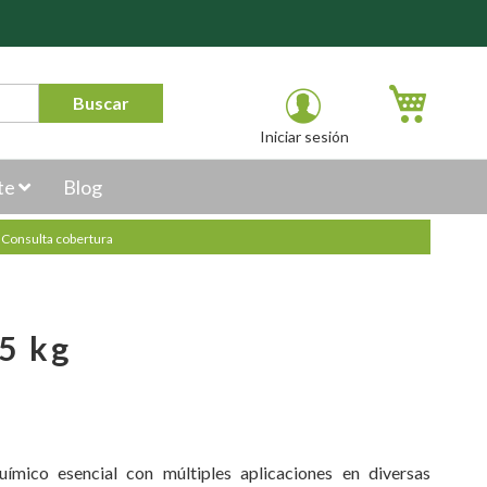
Mi carr
Buscar
Iniciar sesión
te
Blog
.
Consulta cobertura
5 kg
mico esencial con múltiples aplicaciones en diversas