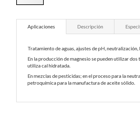
Saltar
al
comienzo
Aplicaciones
Descripción
Especi
de
la
galería
Tratamiento de aguas, ajustes de pH, neutralización, I
de
imágenes
En la producción de magnesio se pueden utilizar dos t
utiliza cal hidratada.
En mezclas de pesticidas; en el proceso para la neutra
petroquímica para la manufactura de aceite sólido.