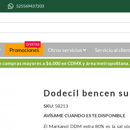
525569437203
OFERTAS
Promociones
Otros servicios
Servicio al clien
en compras mayores a $6,000 en CDMX y área metropolitana
Dodecil bencen su
SKU:
58213
AVÍSAME CUANDO ESTE DISPONIBLE
El Markanol DDM extra 80% es la sal sódi