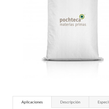
imágenes
Saltar
al
comienzo
Aplicaciones
Descripción
Especi
de