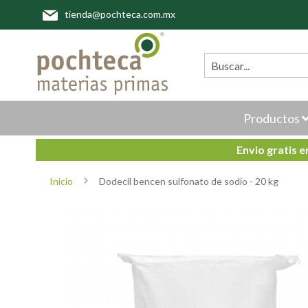
Ir
tienda@pochteca.com.mx
al
contenido
Buscar
Productos
Envio gratis 
Inicio
Dodecil bencen sulfonato de sodio - 20 kg
Saltar
al
final
de
la
galería
de