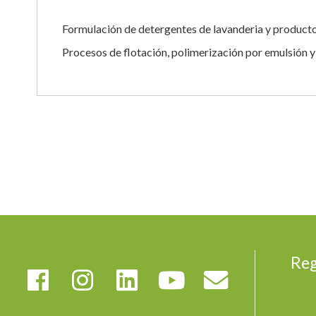
la
galería
Formulación de detergentes de lavanderia y producto
de
imágenes
Procesos de flotación, polimerización por emulsión y
Reg