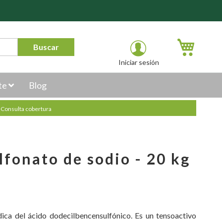
Mi carr
Buscar
Iniciar sesión
te
Blog
.
Consulta cobertura
lfonato de sodio - 20 kg
ca del ácido dodecilbencensulfónico. Es un tensoactivo