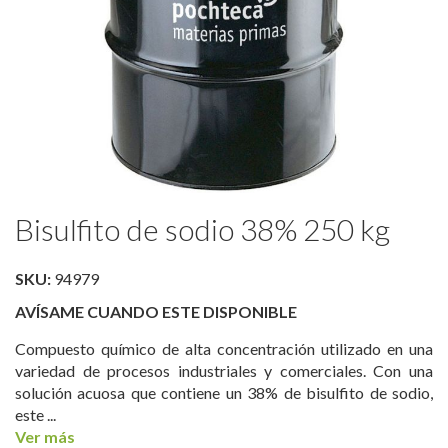
Saltar
Bisulfito de sodio 38% 250 kg
al
comienzo
de
SKU:
94979
la
AVÍSAME CUANDO ESTE DISPONIBLE
galería
de
Compuesto químico de alta concentración utilizado en una
imágenes
variedad de procesos industriales y comerciales. Con una
solución acuosa que contiene un 38% de bisulfito de sodio,
este ...
Ver más