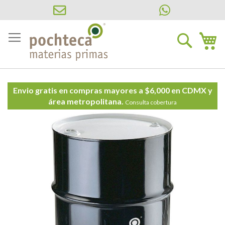
Ir
al
Buscar
Mi
contenido
Envio gratis en compras mayores a $6,000 en CDMX y
área metropolitana.
Consulta cobertura
Saltar
al
final
de
la
galería
de
imágenes