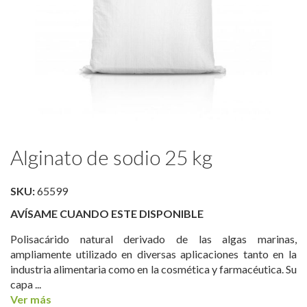
Saltar
Alginato de sodio 25 kg
al
comienzo
de
SKU:
65599
la
AVÍSAME CUANDO ESTE DISPONIBLE
galería
de
Polisacárido natural derivado de las algas marinas,
imágenes
ampliamente utilizado en diversas aplicaciones tanto en la
industria alimentaria como en la cosmética y farmacéutica. Su
capa ...
Ver más