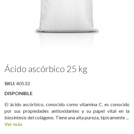
Saltar
Ácido ascórbico 25 kg
al
comienzo
de
SKU:
40533
la
DISPONIBLE
galería
de
El ácido ascórbico, conocido como vitamina C, es conocido
imágenes
por sus propiedades antioxidantes y su papel vital en la
biosíntesis del colágeno. Tiene una alta pureza, típicamente ...
Ver más