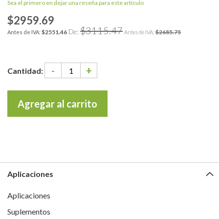
Sea el primero en dejar una reseña para este artículo
$2959.69
Paga
$3115.47
sólo:
De:
$2551.46
$2685.75
-
+
Cantidad:
Agregar al carrito
Aplicaciones
Aplicaciones
Suplementos