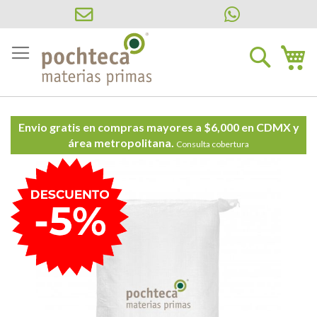
Ir
al
Buscar
Mi
contenido
Envio gratis en compras mayores a $6,000 en CDMX y
área metropolitana.
Consulta cobertura
Saltar
al
final
de
la
galería
de
imágenes