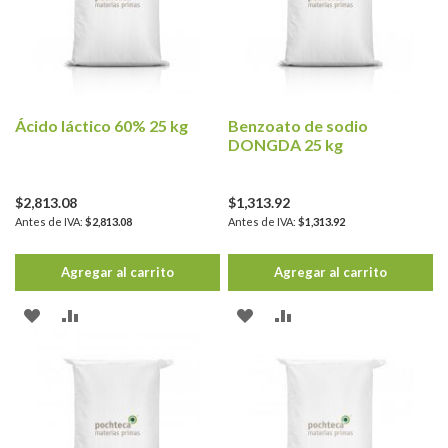
Ácido láctico 60% 25 kg
Benzoato de sodio
DONGDA 25 kg
$2,813.08
$1,313.92
$2,813.08
$1,313.92
Agregar al carrito
Agregar al carrito
AÑADIR
AÑADIR
AÑADIR
AÑADIR
A
PARA
A
PARA
LA
COMPARAR
LA
COMPARAR
LISTA
LISTA