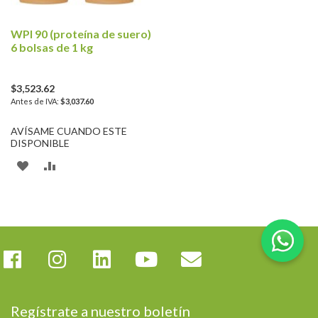
WPI 90 (proteína de suero)
6 bolsas de 1 kg
$3,523.62
$3,037.60
AVÍSAME CUANDO ESTE
DISPONIBLE
AÑADIR
AÑADIR
A
PARA
LA
COMPARAR
LISTA
DE
DESEOS
Regístrate a nuestro boletín