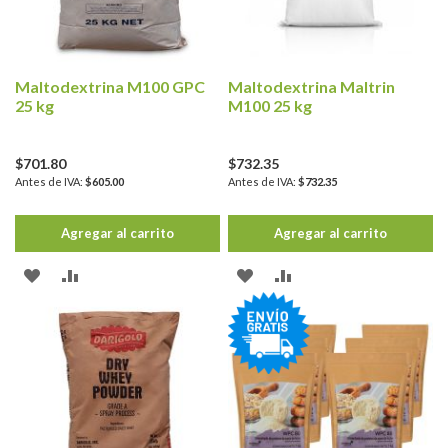
DESEOS
DESEOS
Maltodextrina M100 GPC
Maltodextrina Maltrin
25 kg
M100 25 kg
$701.80
$732.35
$605.00
$732.35
Agregar al carrito
Agregar al carrito
AÑADIR
AÑADIR
AÑADIR
AÑADIR
A
PARA
A
PARA
LA
COMPARAR
LA
COMPARAR
LISTA
LISTA
DE
DE