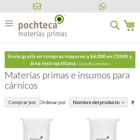
Ir
al
Buscar
Mi
contenido
Envio gratis en compras mayores a $6,000 en CDMX y
área metropolitana.
Consulta cobertura
Materias primas e insumos para
cárnicos
Fi
Comprar por
Ordenar por
Di
D