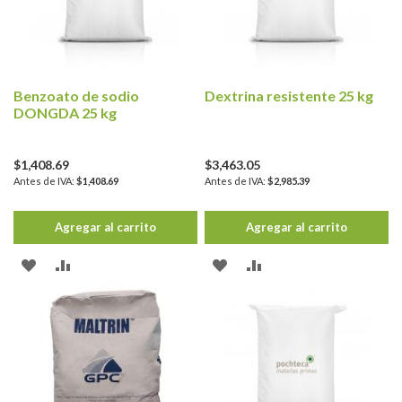
DE
DE
DESEOS
DESEOS
Benzoato de sodio
Dextrina resistente 25 kg
DONGDA 25 kg
$1,408.69
$3,463.05
$1,408.69
$2,985.39
Agregar al carrito
Agregar al carrito
AÑADIR
AÑADIR
AÑADIR
AÑADIR
A
PARA
A
PARA
LA
COMPARAR
LA
COMPARAR
LISTA
LISTA
DE
DE