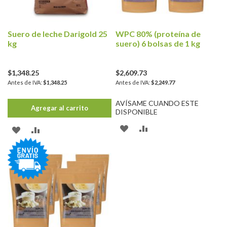
DESEOS
DESEOS
Suero de leche Darigold 25
WPC 80% (proteína de
kg
suero) 6 bolsas de 1 kg
$1,348.25
$2,609.73
$1,348.25
$2,249.77
AVÍSAME CUANDO ESTE
Agregar al carrito
DISPONIBLE
AÑADIR
AÑADIR
AÑADIR
AÑADIR
A
PARA
A
PARA
LA
COMPARAR
LA
COMPARAR
LISTA
LISTA
DE
DE
DESEOS
DESEOS